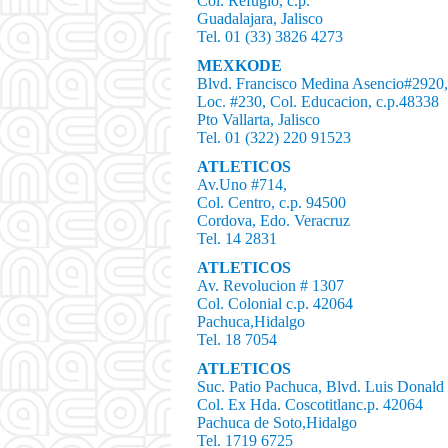
Col. Refugio, c.p.
Guadalajara, Jalisco
Tel. 01 (33) 3826 4273
MEXKODE
Blvd. Francisco Medina Asencio#2920,G
Loc. #230, Col. Educacion, c.p.48338
Pto Vallarta, Jalisco
Tel. 01 (322) 220 91523
ATLETICOS
Av.Uno #714,
Col. Centro, c.p. 94500
Cordova, Edo. Veracruz
Tel. 14 2831
ATLETICOS
Av. Revolucion # 1307
Col. Colonial c.p. 42064
Pachuca,Hidalgo
Tel. 18 7054
ATLETICOS
Suc. Patio Pachuca, Blvd. Luis Donald
Col. Ex Hda. Coscotitlanc.p. 42064
Pachuca de Soto,Hidalgo
Tel. 1719 6725